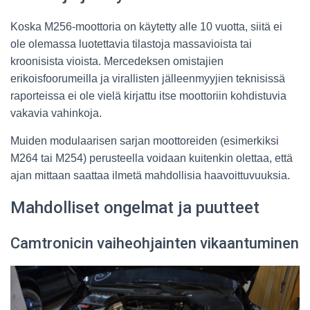
Koska M256-moottoria on käytetty alle 10 vuotta, siitä ei
ole olemassa luotettavia tilastoja massavioista tai
kroonisista vioista. Mercedeksen omistajien
erikoisfoorumeilla ja virallisten jälleenmyyjien teknisissä
raporteissa ei ole vielä kirjattu itse moottoriin kohdistuvia
vakavia vahinkoja.
Muiden modulaarisen sarjan moottoreiden (esimerkiksi
M264 tai M254) perusteella voidaan kuitenkin olettaa, että
ajan mittaan saattaa ilmetä mahdollisia haavoittuvuuksia.
Mahdolliset ongelmat ja puutteet
Camtronicin vaiheohjainten vikaantuminen