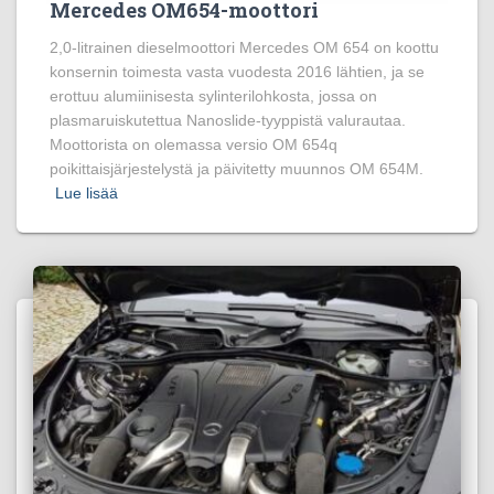
Mercedes OM654-moottori
2,0-litrainen dieselmoottori Mercedes OM 654 on koottu
konsernin toimesta vasta vuodesta 2016 lähtien, ja se
erottuu alumiinisesta sylinterilohkosta, jossa on
plasmaruiskutettua Nanoslide-tyyppistä valurautaa.
Moottorista on olemassa versio OM 654q
poikittaisjärjestelystä ja päivitetty muunnos OM 654M.
Lue lisää