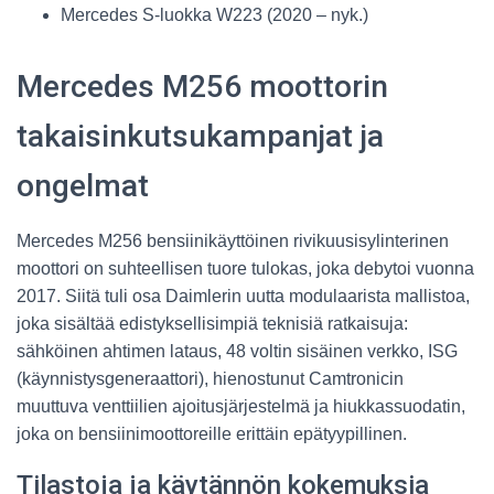
Mercedes S-luokka W223 (2020 – nyk.)
Mercedes M256 moottorin
takaisinkutsukampanjat ja
ongelmat
Mercedes M256 bensiinikäyttöinen rivikuusisylinterinen
moottori on suhteellisen tuore tulokas, joka debytoi vuonna
2017. Siitä tuli osa Daimlerin uutta modulaarista mallistoa,
joka sisältää edistyksellisimpiä teknisiä ratkaisuja:
sähköinen ahtimen lataus, 48 voltin sisäinen verkko, ISG
(käynnistysgeneraattori), hienostunut Camtronicin
muuttuva venttiilien ajoitusjärjestelmä ja hiukkassuodatin,
joka on bensiinimoottoreille erittäin epätyypillinen.
Tilastoja ja käytännön kokemuksia