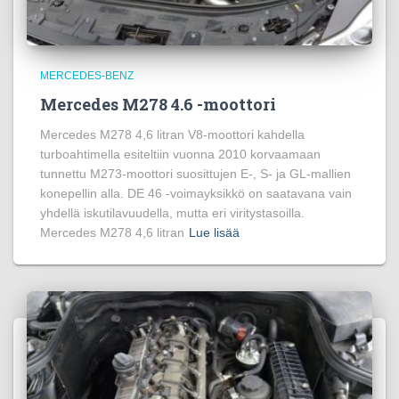
MERCEDES-BENZ
Mercedes M278 4.6 -moottori
Mercedes M278 4,6 litran V8-moottori kahdella
turboahtimella esiteltiin vuonna 2010 korvaamaan
tunnettu M273-moottori suosittujen E-, S- ja GL-mallien
konepellin alla. DE 46 -voimayksikkö on saatavana vain
yhdellä iskutilavuudella, mutta eri viritystasoilla.
Mercedes M278 4,6 litran
Lue lisää