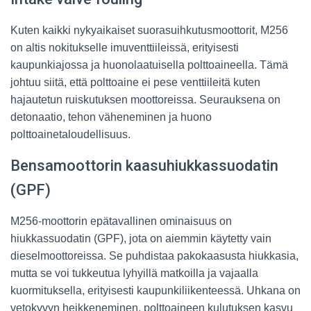
Kuten kaikki nykyaikaiset suorasuihkutusmoottorit, M256
on altis nokitukselle imuventtiileissä, erityisesti
kaupunkiajossa ja huonolaatuisella polttoaineella. Tämä
johtuu siitä, että polttoaine ei pese venttiileitä kuten
hajautetun ruiskutuksen moottoreissa. Seurauksena on
detonaatio, tehon väheneminen ja huono
polttoainetaloudellisuus.
Bensamoottorin kaasuhiukkassuodatin
(GPF)
M256-moottorin epätavallinen ominaisuus on
hiukkassuodatin (GPF), jota on aiemmin käytetty vain
dieselmoottoreissa. Se puhdistaa pakokaasusta hiukkasia,
mutta se voi tukkeutua lyhyillä matkoilla ja vajaalla
kuormituksella, erityisesti kaupunkiliikenteessä. Uhkana on
vetokyvyn heikkeneminen, polttoaineen kulutuksen kasvu