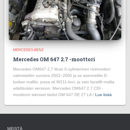
MERCEDES-BENZ
Mercedes OM 647 2.7 -moottori
Mercedes OM647 2,7 litran 5-sylinterinen rivimoottori
valmistettiin vuosina 2002–2005 ja se asennettiin E-
luokan malliin, jossa oli W211-kori, ja vain facelift-mallia
edeltävään versioon. Mercedes OM647 2.7 CDI -
moottorin tekniset tiedot OM 647 DE 27 LA /
Lue lisää
MEISTÄ