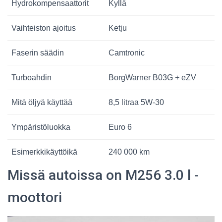
Hydrokompensaattorit
Kyllä
Vaihteiston ajoitus
Ketju
Faserin säädin
Camtronic
Turboahdin
BorgWarner B03G + eZV
Mitä öljyä käyttää
8,5 litraa 5W-30
Ympäristöluokka
Euro 6
Esimerkkikäyttöikä
240 000 km
Missä autoissa on M256 3.0 l -
moottori