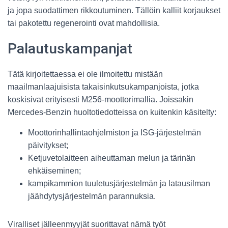
ja jopa suodattimen rikkoutuminen. Tällöin kalliit korjaukset
tai pakotettu regenerointi ovat mahdollisia.
Palautuskampanjat
Tätä kirjoitettaessa ei ole ilmoitettu mistään
maailmanlaajuisista takaisinkutsukampanjoista, jotka
koskisivat erityisesti M256-moottorimallia. Joissakin
Mercedes-Benzin huoltotiedotteissa on kuitenkin käsitelty:
Moottorinhallintaohjelmiston ja ISG-järjestelmän
päivitykset;
Ketjuvetolaitteen aiheuttaman melun ja tärinän
ehkäiseminen;
kampikammion tuuletusjärjestelmän ja latausilman
jäähdytysjärjestelmän parannuksia.
Viralliset jälleenmyyjät suorittavat nämä työt