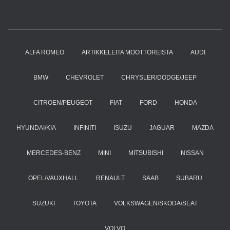
ALFA ROMEO
ARTIKKELEITA MOOTTOREISTA
AUDI
BMW
CHEVROLET
CHRYSLER/DODGE/JEEP
CITROEN/PEUGEOT
FIAT
FORD
HONDA
HYUNDAI/KIA
INFINITI
ISUZU
JAGUAR
MAZDA
MERCEDES-BENZ
MINI
MITSUBISHI
NISSAN
OPEL/VAUXHALL
RENAULT
SAAB
SUBARU
SUZUKI
TOYOTA
VOLKSWAGEN/SKODA/SEAT
VOLVO