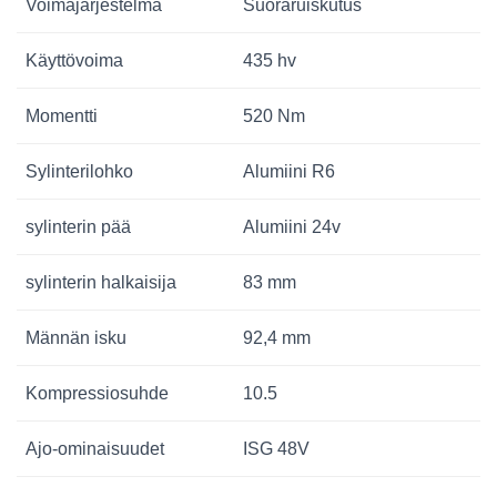
Voimajärjestelmä
Suoraruiskutus
Käyttövoima
435 hv
Momentti
520 Nm
Sylinterilohko
Alumiini R6
sylinterin pää
Alumiini 24v
sylinterin halkaisija
83 mm
Männän isku
92,4 mm
Kompressiosuhde
10.5
Ajo-ominaisuudet
ISG 48V