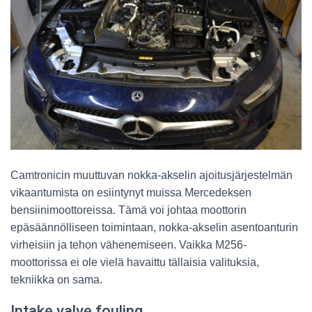
Camtronicin muuttuvan nokka-akselin ajoitusjärjestelmän
vikaantumista on esiintynyt muissa Mercedeksen
bensiinimoottoreissa. Tämä voi johtaa moottorin
epäsäännölliseen toimintaan, nokka-akselin asentoanturin
virheisiin ja tehon vähenemiseen. Vaikka M256-
moottorissa ei ole vielä havaittu tällaisia valituksia,
tekniikka on sama.
Intake valve fouling