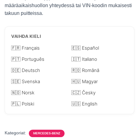
määräaikaishuollon yhteydessä tai VIN-koodin mukaisesti
takuun puitteissa.
VAIHDA KIELI
🇫🇷 Français
🇪🇸 Español
🇵🇹 Português
🇮🇹 Italiano
🇩🇪 Deutsch
🇷🇴 Română
🇸🇪 Svenska
🇭🇺 Magyar
🇳🇴 Norsk
🇨🇿 Česky
🇵🇱 Polski
🇺🇸 English
Kategoriat:
MERCEDES-BENZ