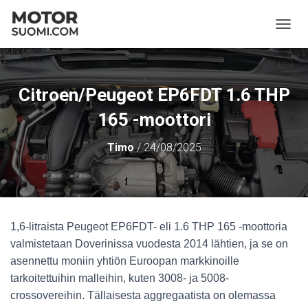
NAVIG
Citroen/Peugeot EP6FDT 1.6 THP
165 -moottori
Timo
/
24/08/2025
1,6-litraista Peugeot EP6FDT- eli 1.6 THP 165 -moottoria
valmistetaan Doverinissa vuodesta 2014 lähtien, ja se on
asennettu moniin yhtiön Euroopan markkinoille
tarkoitettuihin malleihin, kuten 3008- ja 5008-
crossovereihin. Tällaisesta aggregaatista on olemassa