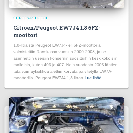
CITROEN/PEUGEOT
Citroen/Peugeot EW7J4 1.8 6FZ-
moottori
1,8-litraista Peugeot EW7J4- eli 6FZ-moottoria
valmistettiin Ranskassa vuosina 2000-2008, ja se
asennettiin useisiin konsernin suosittuihin keskikokoisiin
malleihin, kuten 406 ja 407. Noin vuodesta 2006 lähtien
tätä voimayksikköä alettiin korvata päivitetyllä EW7A-
moottorilla. Peugeot EW7J4 1,8 litran
Lue lisää