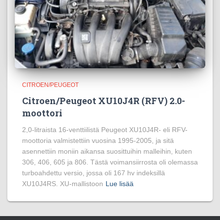
CITROEN/PEUGEOT
Citroen/Peugeot XU10J4R (RFV) 2.0-
moottori
2,0-litraista 16-venttiilistä Peugeot XU10J4R- eli RFV-
moottoria valmistettiin vuosina 1995-2005, ja sitä
asennettiin moniin aikansa suosittuihin malleihin, kuten
306, 406, 605 ja 806. Tästä voimansiirrosta oli olemassa
turboahdettu versio, jossa oli 167 hv indeksillä
XU10J4RS. XU-mallistoon
Lue lisää