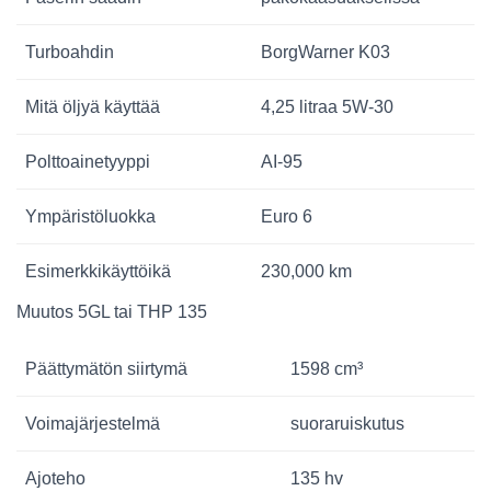
Turboahdin
BorgWarner K03
Mitä öljyä käyttää
4,25 litraa 5W-30
Polttoainetyyppi
AI-95
Ympäristöluokka
Euro 6
Esimerkkikäyttöikä
230,000 km
Muutos 5GL tai THP 135
Päättymätön siirtymä
1598 cm³
Voimajärjestelmä
suoraruiskutus
Ajoteho
135 hv