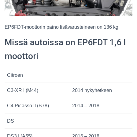
EP6FDT-moottorin paino lisävarusteineen on 136 kg.
Missä autoissa on EP6FDT 1,6 l
moottori
Citroen
C3-XR I (M44)
2014 nykyhetkeen
C4 Picasso II (B78)
2014 – 2018
DS
DS3 I (A55)
2016 – 2018