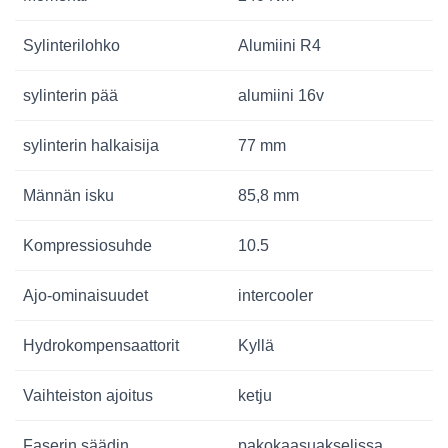
Sylinterilohko
Alumiini R4
sylinterin pää
alumiini 16v
sylinterin halkaisija
77 mm
Männän isku
85,8 mm
Kompressiosuhde
10.5
Ajo-ominaisuudet
intercooler
Hydrokompensaattorit
Kyllä
Vaihteiston ajoitus
ketju
Faserin säädin
pakokaasuakselissa