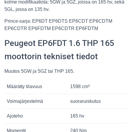
kolme modifikaatiota: 5GW ja 5GZ, joissa on 165 hv, sekä
5GL, jossa on 135 hv.
Prince-sarja: EP6DT EP6DTS EP6CDT EP6CDTM
EP6CDTR EP6FDTM EP6CDTR EP6FDTM
Peugeot EP6FDT 1.6 THP 165
moottorin tekniset tiedot
Muutos 5GW ja 5GZ tai THP 165.
Määrätty tilavuus
1598 cm³
Voimajärjestelmä
suoraruiskutus
Ajoteho
165 hv
Momentti
240 Nm