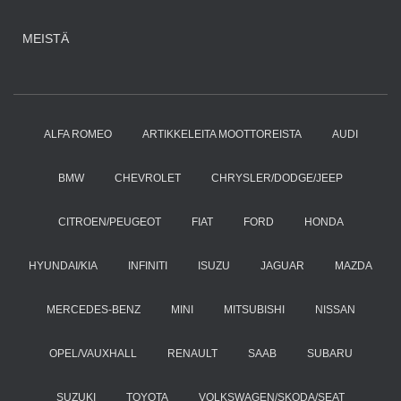
MEISTÄ
ALFA ROMEO
ARTIKKELEITA MOOTTOREISTA
AUDI
BMW
CHEVROLET
CHRYSLER/DODGE/JEEP
CITROEN/PEUGEOT
FIAT
FORD
HONDA
HYUNDAI/KIA
INFINITI
ISUZU
JAGUAR
MAZDA
MERCEDES-BENZ
MINI
MITSUBISHI
NISSAN
OPEL/VAUXHALL
RENAULT
SAAB
SUBARU
SUZUKI
TOYOTA
VOLKSWAGEN/SKODA/SEAT