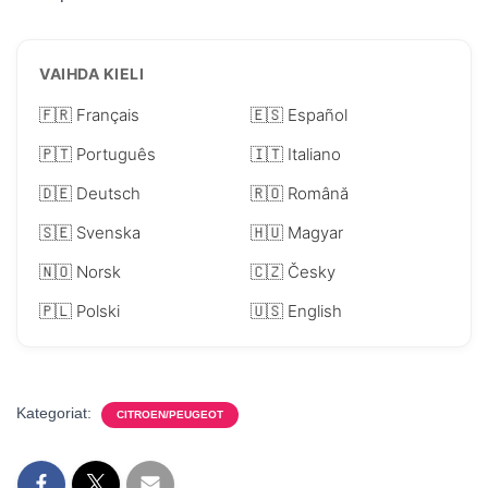
VAIHDA KIELI
🇫🇷 Français
🇪🇸 Español
🇵🇹 Português
🇮🇹 Italiano
🇩🇪 Deutsch
🇷🇴 Română
🇸🇪 Svenska
🇭🇺 Magyar
🇳🇴 Norsk
🇨🇿 Česky
🇵🇱 Polski
🇺🇸 English
Kategoriat:
CITROEN/PEUGEOT