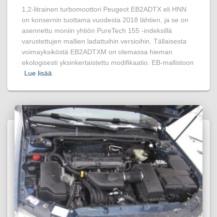
1,2-litrainen turbomoottori Peugeot EB2ADTX eli HNN
on konsernin tuottama vuodesta 2018 lähtien, ja se on
asennettu moniin yhtiön PureTech 155 -indeksillä
varustettujen mallien ladattuihin versioihin. Tällaisesta
voimayksiköstä EB2ADTXM on olemassa hieman
ekologisesti yksinkertaistettu modifikaatio. EB-mallistoon
Lue lisää